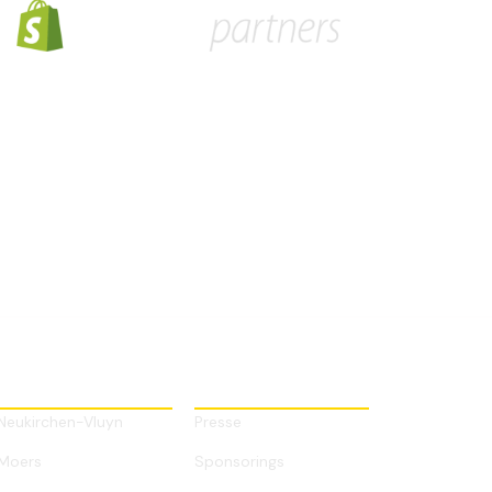
EINZUGSGEBIETE
SONSTIGES
Neukirchen-Vluyn
Presse
Moers
Sponsorings