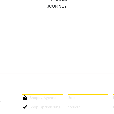
LEISTUNGEN
UNTERNEHMEN
Shopify Agentur
Über uns
e
Shop Optimierung
Karriere