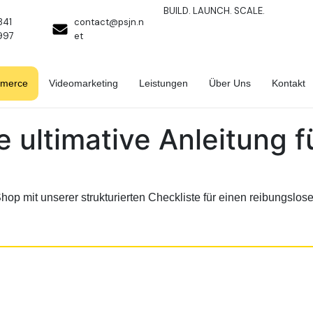
BUILD. LAUNCH. SCALE.
841
contact@psjn.n
997
et
merce
Videomarketing
Leistungen
Über Uns
Kontakt
e ultimative Anleitung f
op mit unserer strukturierten Checkliste für einen reibungslosen