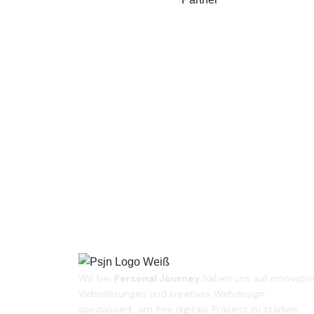
Wir bei
Personal Journey
haben uns auf innovativ
Videolösungen und kreatives Webdesign
spezialisiert, um Ihre digitale Präsenz zu stärken.