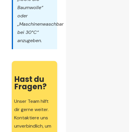
Baumwolle“
oder
„Maschinenwaschbar
bei 30°C“
anzugeben.
Hast du
Fragen?
Unser Team hilft
dir gerne weiter.
Kontaktiere uns
unverbindlich, um