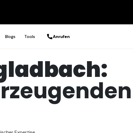
Blogs
Tools
Anrufen
gladbach:
berzeugenden
ischer Expertise.