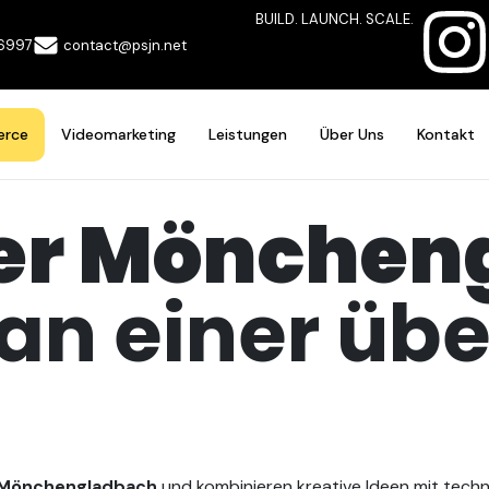
BUILD. LAUNCH. SCALE.
contact@psjn.net
06997
rce
Videomarketing
Leistungen
Über Uns
Kontakt
er Mönchen
t an einer ü
 Mönchengladbach
und kombinieren kreative Ideen mit techn