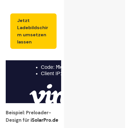
Jetzt
Ladebildschir
m umsetzen
lassen
Beispiel: Preloader-
Design für
iSolarPro.de