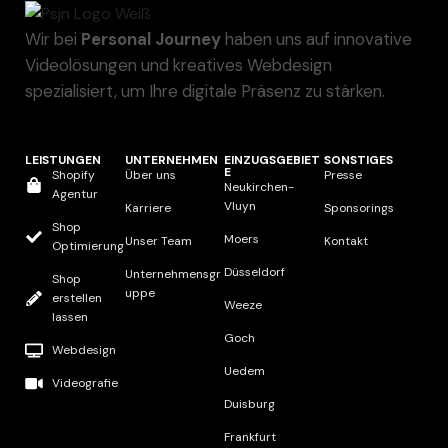
Wir bei
Personal Journey
haben uns auf innovative
Videolösungen und kreatives Webdesign
spezialisiert, um Ihre digitale Präsenz zu stärken.
LEISTUNGEN
UNTERNEHMEN
EINZUGSGEBIET
SONSTIGES
E
Shopify
Über uns
Presse
Neukirchen-
Agentur
Vluyn
Karriere
Sponsorings
Shop
Moers
Unser Team
Kontakt
Optimierung
Düsseldorf
Unternehmensgr
Shop
uppe
erstellen
Weeze
lassen
Goch
Webdesign
Uedem
Videografie
Duisburg
Frankfurt